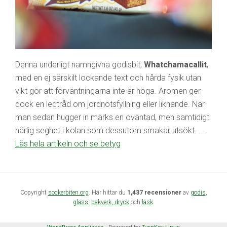
Denna underligt namngivna godisbit,
Whatchamacallit
,
med en ej särskilt lockande text och hårda fysik utan
vikt gör att förväntningarna inte är höga. Aromen ger
dock en ledtråd om jordnötsfyllning eller liknande. När
man sedan hugger in märks en oväntad, men samtidigt
härlig seghet i kolan som dessutom smakar utsökt. …
Läs hela artikeln och se betyg
Copyright
sockerbiten.org
. Här hittar du
1,437 recensioner
av
godis
,
glass
,
bakverk,
dryck
och
läsk
.
WordPress Appliance
- Powered by
TurnKey Linux