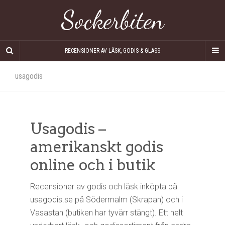
Sockerbiten
RECENSIONER AV LÄSK, GODIS & GLASS
usagodis
Usagodis –
amerikanskt godis
online och i butik
Recensioner av godis och läsk inköpta på
usagodis.se på Södermalm (Skrapan) och i
Vasastan (butiken har tyvärr stängt). Ett helt