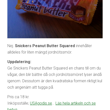
Nej.
Snickers Peanut Butter Squared
innehåller
alldeles för liten mängd jordnötssmör.
Uppdatering:
Ge Snickers Peanut Butter Squared en chans till om du
vågar, den blir bättre då och jordnötssmöret lyser ändå
igenom. Dessutom är den kvadratiska formen riktigt kul
och angenäm att tugga på.
Pris ca 18 kr.
Inköpsställe;
USAgodis.se
…
Läs hela artikeln och se
betyg