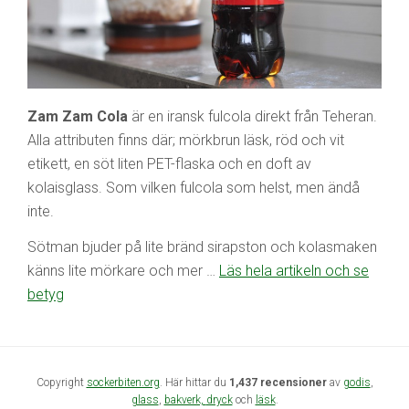
Zam Zam Cola
är en iransk fulcola direkt från Teheran.
Alla attributen finns där; mörkbrun läsk, röd och vit
etikett, en söt liten PET-flaska och en doft av
kolaisglass. Som vilken fulcola som helst, men ändå
inte.
Sötman bjuder på lite bränd sirapston och kolasmaken
känns lite mörkare och mer …
Läs hela artikeln och se
betyg
Copyright
sockerbiten.org
. Här hittar du
1,437 recensioner
av
godis
,
glass
,
bakverk,
dryck
och
läsk
.