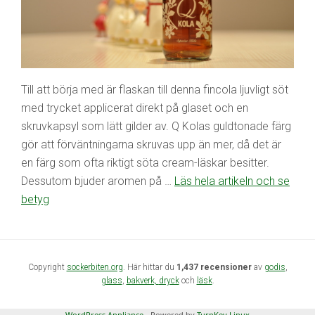
Till att börja med är flaskan till denna fincola ljuvligt söt
med trycket applicerat direkt på glaset och en
skruvkapsyl som lätt gilder av. Q Kolas guldtonade färg
gör att förväntningarna skruvas upp än mer, då det är
en färg som ofta riktigt söta cream-läskar besitter.
Dessutom bjuder aromen på …
Läs hela artikeln och se
betyg
Copyright
sockerbiten.org
. Här hittar du
1,437 recensioner
av
godis
,
glass
,
bakverk,
dryck
och
läsk
.
WordPress Appliance
- Powered by
TurnKey Linux