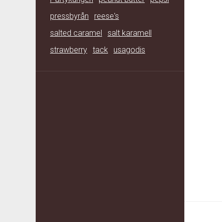
pressbyrån
reese's
salted caramel
salt karamell
strawberry
tack
usagodis