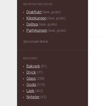
FAVORITBUTIKER ONLINE
Drakfrukt
(läsk, godis)
Klippkungen
(läsk, godis)
Delitea
(läsk, godis)
Partykungen
(läsk, godis)
Sponsrade länkar
KATEGORIER
Bakverk
(81)
Dryck
(37)
Glass
(238)
Godis
(574)
Läsk
(462)
Nyheter
(42)