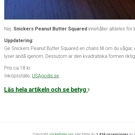
Nej.
Snickers Peanut Butter Squared
innehåller alldeles för
Uppdatering:
Ge Snickers Peanut Butter Squared en chans till om du vågar, 
lyser ändå igenom. Dessutom är den kvadratiska formen riktig
Pris ca 18 kr.
Inköpsställe;
USAgodis.se
…
Läs hela artikeln och se betyg
Copyright
sockerbiten.org
. Här hittar du
1,434 recensioner
av