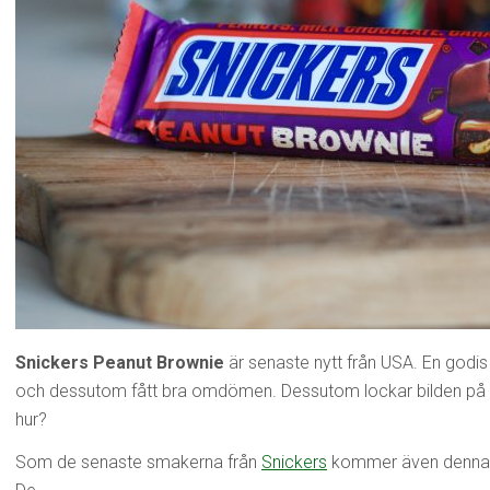
Snickers Peanut Brownie
är senaste nytt från USA. En godi
och dessutom fått bra omdömen. Dessutom lockar bilden på f
hur?
Som de senaste smakerna från
Snickers
kommer även denna i 