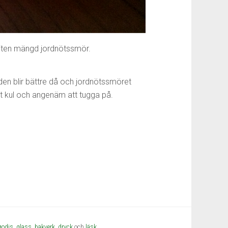
 liten mängd jordnötssmör.
den blir bättre då och jordnötssmöret
t kul och angenäm att tugga på.
godis
,
glass
,
bakverk,
dryck
och
läsk
.