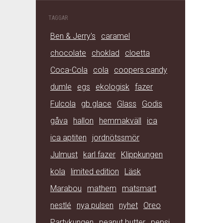
TAGGAR
Ben & Jerry's
caramel
chocolate
choklad
cloetta
Coca-Cola
cola
coopers candy
dumle
egs
ekologisk
fazer
Fulcola
gb glace
Glass
Godis
gåva
hallon
hemmakväll
ica
ica aptiten
jordnötssmör
Julmust
karl fazer
Klippkungen
kola
limited edition
Läsk
Marabou
mathem
matsmart
nestlé
nya pulsen
nyhet
Oreo
Partykungen
peanut butter
pepsi