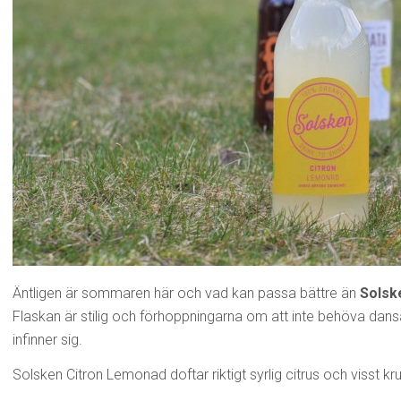
Äntligen är sommaren här och vad kan passa bättre än
Solsk
Flaskan är stilig och förhoppningarna om att inte behöva dan
infinner sig.
Solsken Citron Lemonad doftar riktigt syrlig citrus och visst krul