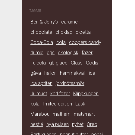
TAGGAR
Ben & Jerry's
caramel
chocolate
choklad
cloetta
Coca-Cola
cola
coopers candy
dumle
egs
ekologisk
fazer
Fulcola
gb glace
Glass
Godis
gåva
hallon
hemmakväll
ica
ica aptiten
jordnötssmör
Julmust
karl fazer
Klippkungen
kola
limited edition
Läsk
Marabou
mathem
matsmart
nestlé
nya pulsen
nyhet
Oreo
Partykungen
peanut butter
pepsi