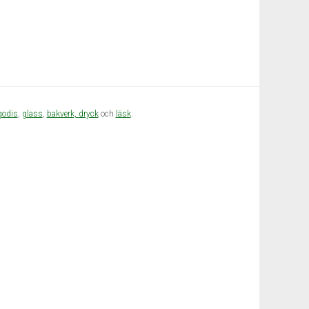
godis
,
glass
,
bakverk,
dryck
och
läsk
.