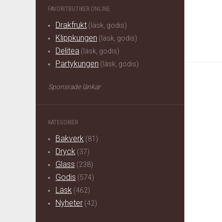
FAVORITBUTIKER ONLINE
Drakfrukt
(läsk, godis)
Klippkungen
(läsk, godis)
Delitea
(läsk, godis)
Partykungen
(läsk, godis)
Sponsrade länkar
KATEGORIER
Bakverk
(81)
Dryck
(37)
Glass
(238)
Godis
(574)
Läsk
(462)
Nyheter
(42)