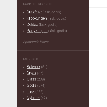
FAVORITBUTIKER ONLINE
Drakfrukt
(läsk, godis)
Klippkungen
(läsk, godis)
Delitea
(läsk, godis)
Partykungen
(läsk, godis)
Sponsrade länkar
KATEGORIER
Bakverk
(81)
Dryck
(37)
Glass
(238)
Godis
(574)
Läsk
(462)
Nyheter
(42)