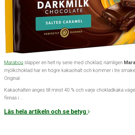
Marabou
släpper en helt ny serie med choklad, nämligen
Mara
mjölkchoklad har en högre kakaohalt och kommer i tre smak
Original.
Kakaohalten anges till minst 40 % och varje chokladkaka väger 
finnas i …
Läs hela artikeln och se betyg