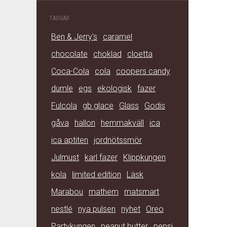
TAGGAR
Ben & Jerry's
caramel
chocolate
choklad
cloetta
Coca-Cola
cola
coopers candy
dumle
egs
ekologisk
fazer
Fulcola
gb glace
Glass
Godis
gåva
hallon
hemmakväll
ica
ica aptiten
jordnötssmör
Julmust
karl fazer
Klippkungen
kola
limited edition
Läsk
Marabou
mathem
matsmart
nestlé
nya pulsen
nyhet
Oreo
Partykungen
peanut butter
pepsi