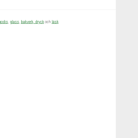
godis
,
glass
,
bakverk,
dryck
och
läsk
.