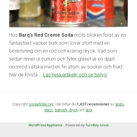
Hos
Barq’s Red Creme Soda
möts blicken först av en
fantastiskt vacker burk som lovar stort med en
beskrivning om en röd och krämig dryck. Vad som
sedan rinner ur burken och fyller glaset är en djupt
neonröd vätska med en fin atom av socker och frukt.
När de första …
Läs hela artikeln och se betyg
Copyright
sockerbiten.org
. Här hittar du
1,437 recensioner
av
godis
,
glass
,
bakverk,
dryck
och
läsk
.
WordPress Appliance
- Powered by
TurnKey Linux