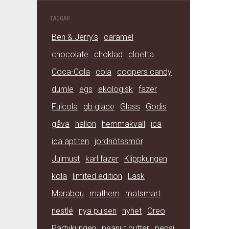
TAGGAR
Ben & Jerry's
caramel
chocolate
choklad
cloetta
Coca-Cola
cola
coopers candy
dumle
egs
ekologisk
fazer
Fulcola
gb glace
Glass
Godis
gåva
hallon
hemmakväll
ica
ica aptiten
jordnötssmör
Julmust
karl fazer
Klippkungen
kola
limited edition
Läsk
Marabou
mathem
matsmart
nestlé
nya pulsen
nyhet
Oreo
Partykungen
peanut butter
pepsi