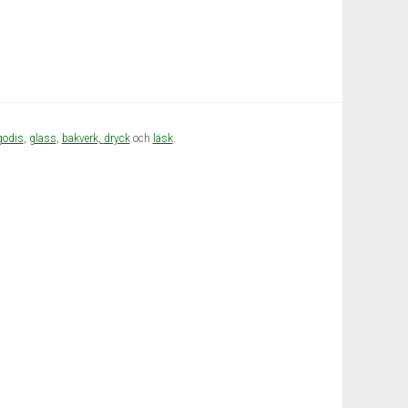
godis
,
glass
,
bakverk,
dryck
och
läsk
.