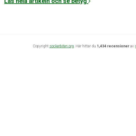
Läs hela artikeln och se betyg
Copyright
sockerbiten.org
. Här hittar du
1,434 recensioner
av