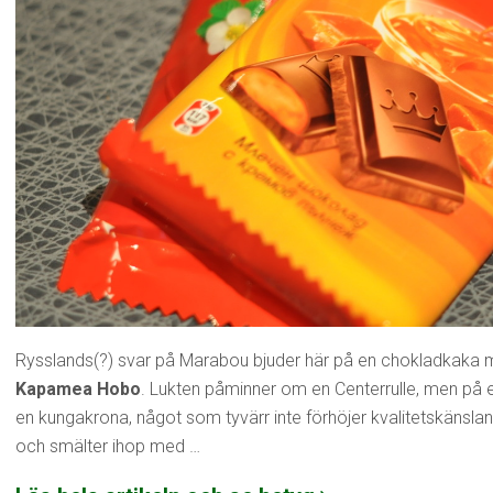
Rysslands(?) svar på Marabou bjuder här på en chokladkaka 
Kapamea Hobo
. Lukten påminner om en Centerrulle, men på ett
en kungakrona, något som tyvärr inte förhöjer kvalitetskänsla
och smälter ihop med …