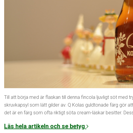
Till att börja med är flaskan till denna fincola ljuvligt söt med 
skruvkapsyl som lätt gilder av. Q Kolas guldtonade färg gör at
det är en färg som ofta riktigt söta cream-läskar besitter. D
Läs hela artikeln och se betyg