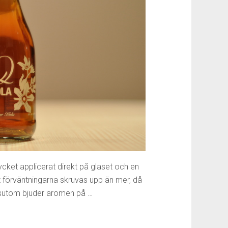
trycket applicerat direkt på glaset och en
t förväntningarna skruvas upp än mer, då
essutom bjuder aromen på …