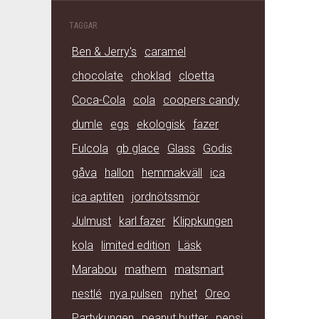
TAGGAR
Ben & Jerry's
caramel
chocolate
choklad
cloetta
Coca-Cola
cola
coopers candy
dumle
egs
ekologisk
fazer
Fulcola
gb glace
Glass
Godis
gåva
hallon
hemmakväll
ica
ica aptiten
jordnötssmör
Julmust
karl fazer
Klippkungen
kola
limited edition
Läsk
Marabou
mathem
matsmart
nestlé
nya pulsen
nyhet
Oreo
Partykungen
peanut butter
pepsi