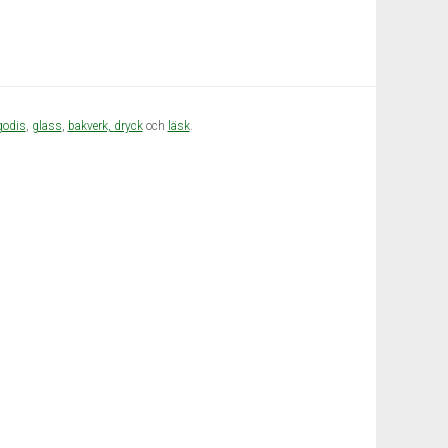
godis
,
glass
,
bakverk,
dryck
och
läsk
.