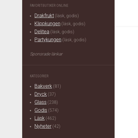
FAVORITBUTIKER ONLINE
Drakfrukt
(läsk, godis)
Klippkungen
(läsk, godis)
Delitea
(läsk, godis)
Partykungen
(läsk, godis)
Sponsrade länkar
KATEGORIER
Bakverk
(81)
Dryck
(37)
Glass
(238)
Godis
(574)
Läsk
(462)
Nyheter
(42)