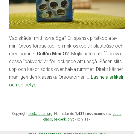
Vad skådar mitt norra öga? En spansk piratkopia av
mini Oreos förpackad i en mikroskopisk plastpåse och
med namnet
Gullón Mini O2
. Möjligheten att få prova
dessa “bakverk” är för lockande att undgå. Påsen slits
upp och kakor sprids över halva rummet. Direkt känner
man igen den klassiska Oreoaromen …
Läs hela artikeln
och se betyg
Copyright
sockerbiten.org
. Här hittar du
1,437 recensioner
av
godis
,
glass
,
bakverk,
dryck
och
läsk
.
WordPress Appliance
- Powered by
TurnKey Linux