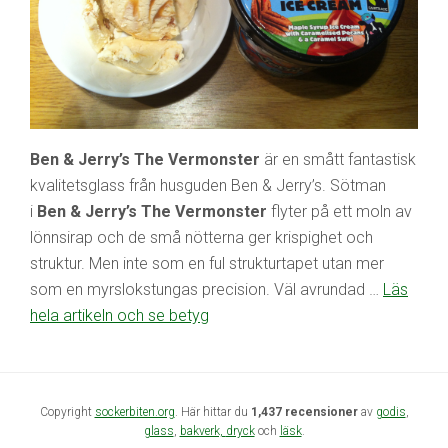
Ben & Jerry’s The Vermonster
är en smått fantastisk
kvalitetsglass från husguden Ben & Jerry’s. Sötman
i
Ben & Jerry’s The Vermonster
flyter på ett moln av
lönnsirap och de små nötterna ger krispighet och
struktur. Men inte som en ful strukturtapet utan mer
som en myrslokstungas precision. Väl avrundad …
Läs
hela artikeln och se betyg
Copyright
sockerbiten.org
. Här hittar du
1,437 recensioner
av
godis
,
glass
,
bakverk,
dryck
och
läsk
.