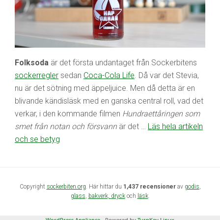
Folksoda
är det första undantaget från Sockerbitens
sockerregler
sedan
Coca-Cola Life
. Då var det Stevia,
nu är det sötning med äppeljuice. Men då detta är en
blivande kändisläsk med en ganska central roll, vad det
verkar, i den kommande filmen
Hundraettåringen som
smet från notan och försvann
är det …
Läs hela artikeln
och se betyg
Copyright
sockerbiten.org
. Här hittar du
1,437 recensioner
av
godis
,
glass
,
bakverk,
dryck
och
läsk
.
WordPress Appliance
- Powered by
TurnKey Linux