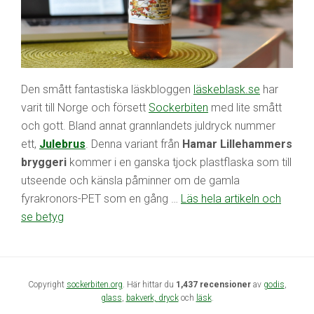
Den smått fantastiska läskbloggen
läskeblask.se
har
varit till Norge och försett
Sockerbiten
med lite smått
och gott. Bland annat grannlandets juldryck nummer
ett,
Julebrus
. Denna variant från
Hamar Lillehammers
bryggeri
kommer i en ganska tjock plastflaska som till
utseende och känsla påminner om de gamla
fyrakronors-PET som en gång …
Läs hela artikeln och
se betyg
Copyright
sockerbiten.org
. Här hittar du
1,437 recensioner
av
godis
,
glass
,
bakverk,
dryck
och
läsk
.