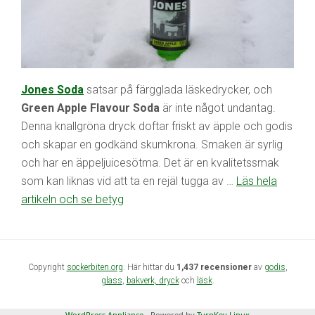
Jones Soda
satsar på färgglada läskedrycker, och
Green Apple Flavour Soda
är inte något undantag.
Denna knallgröna dryck doftar friskt av äpple och godis
och skapar en godkänd skumkrona. Smaken är syrlig
och har en äppeljuicesötma. Det är en kvalitetssmak
som kan liknas vid att ta en rejäl tugga av …
Läs hela
artikeln och se betyg
Copyright
sockerbiten.org
. Här hittar du
1,437 recensioner
av
godis
,
glass
,
bakverk,
dryck
och
läsk
.
WordPress Appliance
- Powered by
TurnKey Linux