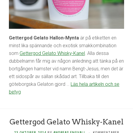
Gettergod Gelato Hallon-Mynta
är på etiketten en
minst lika spännande och exotisk smakkombination
som
Gettergod Gelato Whisky-Kanel
. Alla dessa
dubbelnamn får mig av någon anledning att tänka på en
bortgången hamster vid namn Bengt-Jesus, men det är
ett sidospår av sällan skådad art. Tillbaka till den
göteborgska Gelaton gjord …
Läs hela artikeln och se
betyg
Gettergod Gelato Whisky-Kanel
23 OKTOBER, 2014
BY
ANDREAS ENGVALL
·
KOMMENTARER