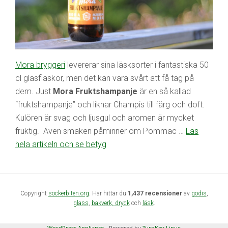
Mora bryggeri
levererar sina läsksorter i fantastiska 50
cl glasflaskor, men det kan vara svårt att få tag på
dem. Just
Mora Fruktshampanje
är en så kallad
“fruktshampanje” och liknar Champis till färg och doft.
Kulören är svag och ljusgul och aromen är mycket
fruktig. Även smaken påminner om Pommac …
Läs
hela artikeln och se betyg
Copyright
sockerbiten.org
. Här hittar du
1,437 recensioner
av
godis
,
glass
,
bakverk,
dryck
och
läsk
.
WordPress Appliance
- Powered by
TurnKey Linux