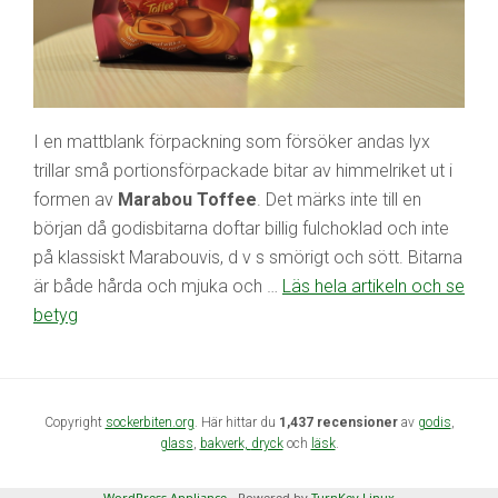
I en mattblank förpackning som försöker andas lyx
trillar små portionsförpackade bitar av himmelriket ut i
formen av
Marabou Toffee
. Det märks inte till en
början då godisbitarna doftar billig fulchoklad och inte
på klassiskt Marabouvis, d v s smörigt och sött. Bitarna
är både hårda och mjuka och …
Läs hela artikeln och se
betyg
Copyright
sockerbiten.org
. Här hittar du
1,437 recensioner
av
godis
,
glass
,
bakverk,
dryck
och
läsk
.
WordPress Appliance
- Powered by
TurnKey Linux