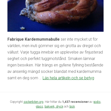
Fabrique Kardemummabulle
ser inte mycket ut för
världen, men inuti gömmer sig en grotta av dregel och
vällust. Varje tugga innebär en upplevelse av finjusterad
seghet och perfekt tuggmotstånd. Smaken lämnar
ingen besviken. Här trängs en gyllene fyllning bestående
av ansenlig mängd socker blandat med kardemumma
samt en deg som …
Läs hela artikeln och se betyg
Copyright
sockerbiten.org
. Här hittar du
1,437 recensioner
av
godis
,
glass
,
bakverk,
dryck
och
läsk
.