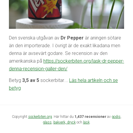
Den svenska utgåvan av
Dr Pepper
är aningen sötare
än den importerade. I övrigt är de exakt likadana men
denna är avsevärt godare. Se recension av den
amerikanska på
https://sockerbiten.org/lask-dr-pepper-
denna-recension-galler-den/
Betyg
3,5 av 5
sockerbitar.…
Läs hela artikeln och se
betyg
Copyright
sockerbiten.org
. Här hittar du
1,437 recensioner
av
godis
,
glass
,
bakverk,
dryck
och
läsk
.