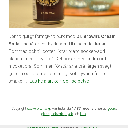
Denna gulligt formgivna burk med
Dr. Brown’s Cream
Soda
innehåller en dryck som till utseendet liknar
Pommac och till doften liknar bränd sockervadd
blandat med Play Doh’. Det börjar med andra ord
mycket bra. Som man förstår är alltså färgen svagt
gulbrun och aromen ordentligt söt. Tyvärr når inte
smaken …
Läs hela artikeln och se betyg
Copyright
sockerbiten.org
. Här hittar du
1,437 recensioner
av
godis
,
glass
,
bakverk,
dryck
och
läsk
.
WordPress Appliance
- Powered by
TurnKey Linux