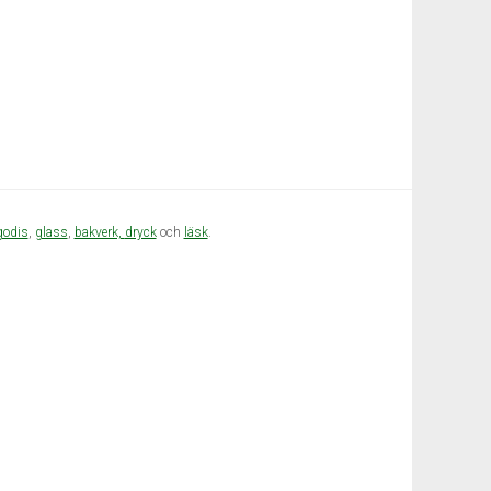
godis
,
glass
,
bakverk,
dryck
och
läsk
.