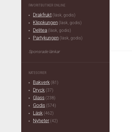
FAVORITBUTIKER ONLINE
Drakfrukt
(läsk, godis)
Klippkungen
(läsk, godis)
Delitea
(läsk, godis)
Partykungen
(läsk, godis)
Sponsrade länkar
KATEGORIER
Bakverk
(81)
Dryck
(37)
Glass
(238)
Godis
(574)
Läsk
(462)
Nyheter
(42)