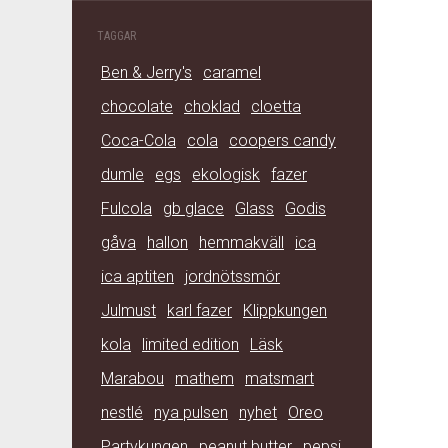
TAGGAR
Ben & Jerry's
caramel
chocolate
choklad
cloetta
Coca-Cola
cola
coopers candy
dumle
egs
ekologisk
fazer
Fulcola
gb glace
Glass
Godis
gåva
hallon
hemmakväll
ica
ica aptiten
jordnötssmör
Julmust
karl fazer
Klippkungen
kola
limited edition
Läsk
Marabou
mathem
matsmart
nestlé
nya pulsen
nyhet
Oreo
Partykungen
peanut butter
pepsi