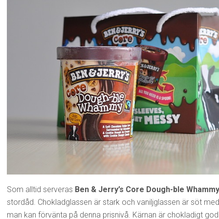
Som alltid serveras
Ben & Jerry’s Core Dough-ble Whamm
stordåd. Chokladglassen är stark och vaniljglassen är söt med
man kan förvänta på denna prisnivå. Kärnan är chokladigt god 