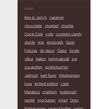
TAGGAR
Ben & Jerry's
caramel
chocolate
choklad
cloetta
Coca-Cola
cola
coopers candy
dumle
egs
ekologisk
fazer
Fulcola
gb glace
Glass
Godis
gåva
hallon
hemmakväll
ica
ica aptiten
jordnötssmör
Julmust
karl fazer
Klippkungen
kola
limited edition
Läsk
Marabou
mathem
matsmart
nestlé
nya pulsen
nyhet
Oreo
Partykungen
peanut butter
pepsi