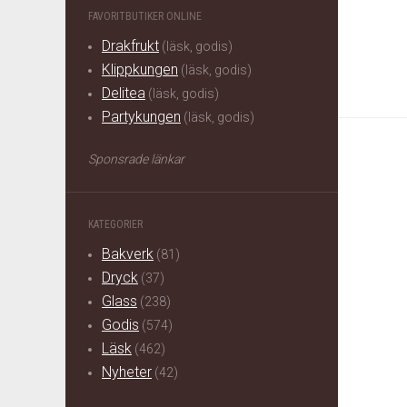
FAVORITBUTIKER ONLINE
Drakfrukt
(läsk, godis)
Klippkungen
(läsk, godis)
Delitea
(läsk, godis)
Partykungen
(läsk, godis)
Sponsrade länkar
KATEGORIER
Bakverk
(81)
Dryck
(37)
Glass
(238)
Godis
(574)
Läsk
(462)
Nyheter
(42)