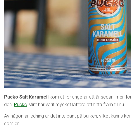
Pucko Salt Karamell
kom ut för ungefär ett år sedan, men för
den.
Pucko
Mint har varit mycket lättare att hitta fram till nu.
Av någon anledning är det inte pant på burken, vilket känns k
som en …