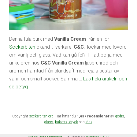
Denna fula burk med
Vanilla Cream
från en för
Sockerbiten
okänd tillverkare,
C&C
, lockar med lovord
om vanilj och glass. Vad kan gå fel? Till att börja med
är kulören hos
C&C Vanilla Cream
ljusbrunröd och
aromen hämtad från blandsaft med rejäla pustar av
vanilj och smält socker. Samma …
Läs hela artikeln och
se betyg
Copyright
sockerbiten.org
. Här hittar du
1,437 recensioner
av
godis
,
glass
,
bakverk,
dryck
och
läsk
.
WordPress Appliance
- Powered by
TurnKey Linux