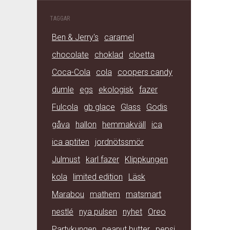
TAGGAR
Ben & Jerry's
caramel
chocolate
choklad
cloetta
Coca-Cola
cola
coopers candy
dumle
egs
ekologisk
fazer
Fulcola
gb glace
Glass
Godis
gåva
hallon
hemmakväll
ica
ica aptiten
jordnötssmör
Julmust
karl fazer
Klippkungen
kola
limited edition
Läsk
Marabou
mathem
matsmart
nestlé
nya pulsen
nyhet
Oreo
Partykungen
peanut butter
pepsi