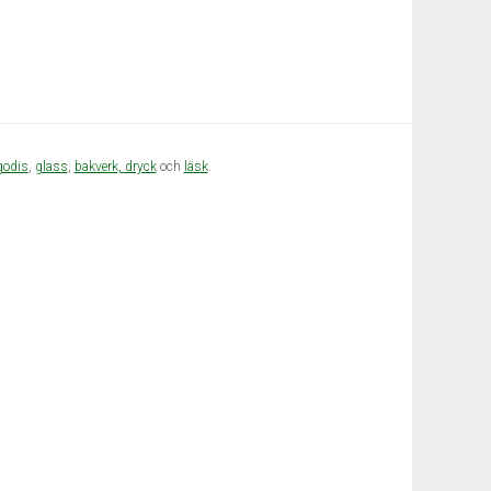
godis
,
glass
,
bakverk,
dryck
och
läsk
.