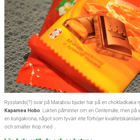
Rysslands(?) svar på Marabou bjuder här på en chokladkaka 
Kapamea Hobo
. Lukten påminner om en Centerrulle, men på ett
en kungakrona, något som tyvärr inte förhöjer kvalitetskänsla
och smälter ihop med …