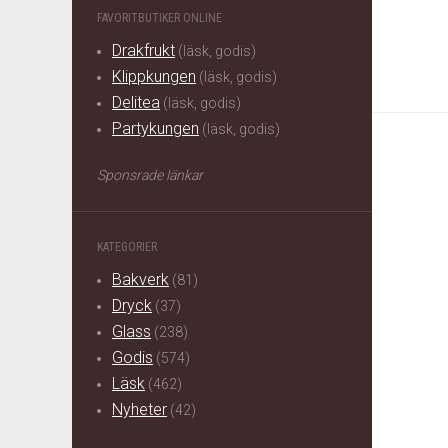
FAVORITBUTIKER ONLINE
Drakfrukt
(läsk, godis)
Klippkungen
(läsk, godis)
Delitea
(läsk, godis)
Partykungen
(läsk, godis)
Sponsrade länkar
KATEGORIER
Bakverk
(81)
Dryck
(37)
Glass
(238)
Godis
(574)
Läsk
(462)
Nyheter
(42)