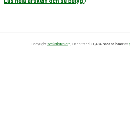
Läs hela artikeln och se betyg
Copyright
sockerbiten.org
. Här hittar du
1,434 recensioner
av