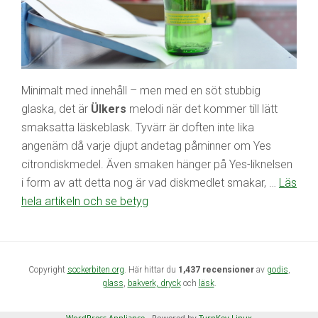
Minimalt med innehåll – men med en söt stubbig
glaska, det är
Ülkers
melodi när det kommer till lätt
smaksatta läskeblask. Tyvärr är doften inte lika
angenäm då varje djupt andetag påminner om Yes
citrondiskmedel. Även smaken hänger på Yes-liknelsen
i form av att detta nog är vad diskmedlet smakar, …
Läs
hela artikeln och se betyg
Copyright
sockerbiten.org
. Här hittar du
1,437 recensioner
av
godis
,
glass
,
bakverk,
dryck
och
läsk
.
WordPress Appliance
- Powered by
TurnKey Linux