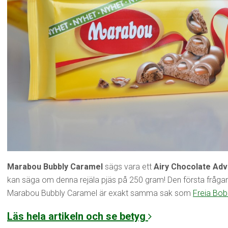
Marabou Bubbly Caramel
sägs vara ett
Airy Chocolate Ad
kan säga om denna rejäla pjäs på 250 gram! Den första fråga
Marabou Bubbly Caramel är exakt samma sak som
Freia Bob
Läs hela artikeln och se betyg