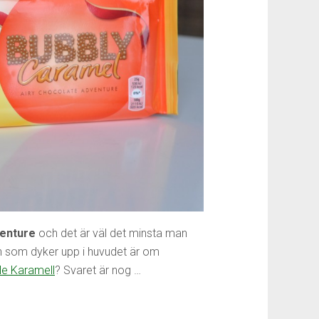
venture
och det är väl det minsta man
n som dyker upp i huvudet är om
le Karamell
? Svaret är nog …