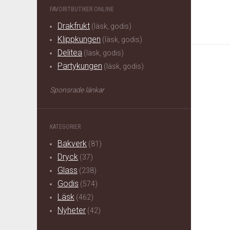
FAVORITBUTIKER ONLINE
Drakfrukt
(läsk, godis)
Klippkungen
(läsk, godis)
Delitea
(läsk, godis)
Partykungen
(läsk, godis)
Sponsrade länkar
KATEGORIER
Bakverk
(81)
Dryck
(37)
Glass
(238)
Godis
(574)
Läsk
(462)
Nyheter
(42)