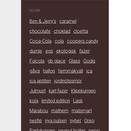
TAGGAR
Ben & Jerry's
caramel
chocolate
choklad
cloetta
Coca-Cola
cola
coopers candy
dumle
egs
ekologisk
fazer
Fulcola
gb glace
Glass
Godis
gåva
hallon
hemmakväll
ica
ica aptiten
jordnötssmör
Julmust
karl fazer
Klippkungen
kola
limited edition
Läsk
Marabou
mathem
matsmart
nestlé
nya pulsen
nyhet
Oreo
Partykungen
peanut butter
pepsi