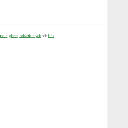
godis
,
glass
,
bakverk,
dryck
och
läsk
.