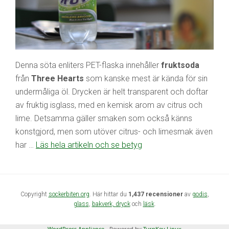
Denna söta enliters PET-flaska innehåller
fruktsoda
från
Three Hearts
som kanske mest är kända för sin
undermåliga öl. Drycken är helt transparent och doftar
av fruktig isglass, med en kemisk arom av citrus och
lime. Detsamma gäller smaken som också känns
konstgjord, men som utöver citrus- och limesmak även
har …
Läs hela artikeln och se betyg
Copyright
sockerbiten.org
. Här hittar du
1,437 recensioner
av
godis
,
glass
,
bakverk,
dryck
och
läsk
.
WordPress Appliance
- Powered by
TurnKey Linux