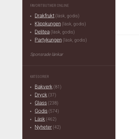
FAVORITBUTIKER ONLINE
Drakfrukt
(läsk, godis)
Klippkungen
(läsk, godis)
Delitea
(läsk, godis)
Partykungen
(läsk, godis)
Sponsrade länkar
KATEGORIER
Bakverk
(81)
Dryck
(37)
Glass
(238)
Godis
(574)
Läsk
(462)
Nyheter
(42)