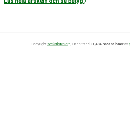
Läs hela artikeln och se betyg
Copyright
sockerbiten.org
. Här hittar du
1,434 recensioner
av