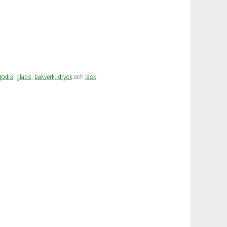
godis
,
glass
,
bakverk,
dryck
och
läsk
.