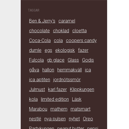
TAGGAR
Ben & Jerry's
caramel
chocolate
choklad
cloetta
Coca-Cola
cola
coopers candy
dumle
egs
ekologisk
fazer
Fulcola
gb glace
Glass
Godis
gåva
hallon
hemmakväll
ica
ica aptiten
jordnötssmör
Julmust
karl fazer
Klippkungen
kola
limited edition
Läsk
Marabou
mathem
matsmart
nestlé
nya pulsen
nyhet
Oreo
Partykungen
peanut butter
pepsi