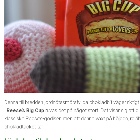
Denna till bredden jordnötssmörsfyllda chokladbit väger riktig
i
Reese’s Big Cup
ruvas det på något stort. Det visar sig at
klassiska Reese’s-godisen men att denna växt på höjden, rejä
chokladtäcket tar …