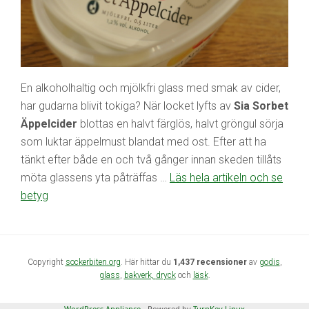
En alkoholhaltig och mjölkfri glass med smak av cider,
har gudarna blivit tokiga? När locket lyfts av
Sia Sorbet
Äppelcider
blottas en halvt färglös, halvt gröngul sörja
som luktar äppelmust blandat med ost. Efter att ha
tänkt efter både en och två gånger innan skeden tillåts
möta glassens yta påträffas …
Läs hela artikeln och se
betyg
Copyright
sockerbiten.org
. Här hittar du
1,437 recensioner
av
godis
,
glass
,
bakverk,
dryck
och
läsk
.
WordPress Appliance
- Powered by
TurnKey Linux