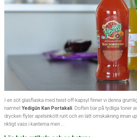
I en söt glasflaska med twist-off-kapsyl finner vi denna grum
namnet
Yedigün Kan Portakali
. Doften bär på tydliga toner a
drycken flyter apelsinkött runt och en lätt omskakning innan 
riktigt vass i kanterna men …