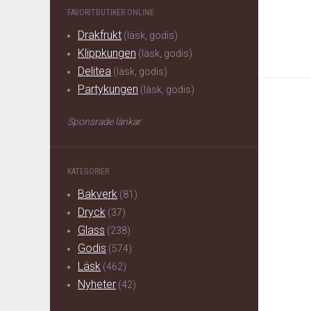
FAVORITBUTIKER ONLINE
Drakfrukt
(läsk, godis)
Klippkungen
(läsk, godis)
Delitea
(läsk, godis)
Partykungen
(läsk, godis)
Sponsrade länkar
KATEGORIER
Bakverk
(81)
Dryck
(37)
Glass
(238)
Godis
(574)
Läsk
(462)
Nyheter
(42)