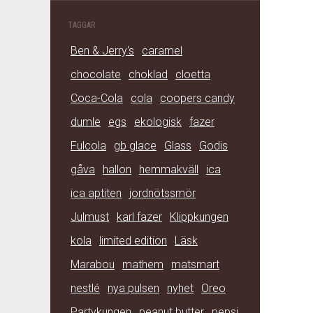
TAGGAR
Ben & Jerry's
caramel
chocolate
choklad
cloetta
Coca-Cola
cola
coopers candy
dumle
egs
ekologisk
fazer
Fulcola
gb glace
Glass
Godis
gåva
hallon
hemmakväll
ica
ica aptiten
jordnötssmör
Julmust
karl fazer
Klippkungen
kola
limited edition
Läsk
Marabou
mathem
matsmart
nestlé
nya pulsen
nyhet
Oreo
Partykungen
peanut butter
pepsi