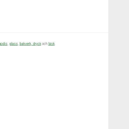
godis
,
glass
,
bakverk,
dryck
och
läsk
.