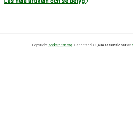
Läs hela artikeln och se betyg
Copyright
sockerbiten.org
. Här hittar du
1,434 recensioner
av