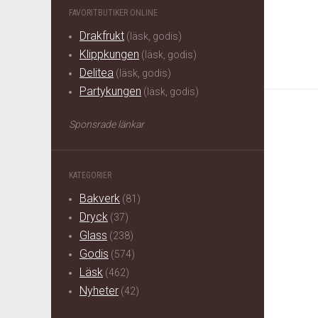
FAVORITBUTIKER ONLINE
Drakfrukt
(läsk, godis)
Klippkungen
(läsk, godis)
Delitea
(läsk, godis)
Partykungen
(läsk, godis)
Sponsrade länkar
KATEGORIER
Bakverk
(81)
Dryck
(37)
Glass
(238)
Godis
(574)
Läsk
(462)
Nyheter
(42)