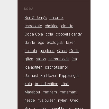
TAGGAR
Ben & Jerry's
caramel
chocolate
choklad
cloetta
Coca-Cola
cola
coopers candy
dumle
egs
ekologisk
fazer
Fulcola
gb glace
Glass
Godis
gåva
hallon
hemmakväll
ica
ica aptiten
jordnötssmör
Julmust
karl fazer
Klippkungen
kola
limited edition
Läsk
Marabou
mathem
matsmart
nestlé
nya pulsen
nyhet
Oreo
Partykungen
peanut butter
pepsi