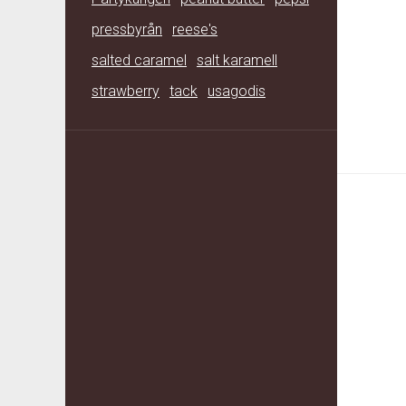
pressbyrån
reese's
salted caramel
salt karamell
strawberry
tack
usagodis