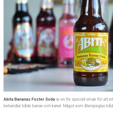
Abita Bananas Foster Soda
är en för speciell smak för att i
behandlar både banan och kanel. Något som återspeglas båd