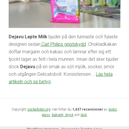
Dejavu Lapte Milk
bjuder på den tunnaste och fulaste
designen sedan
Carl Philips gnistskydd
. Chokladkakan
doftar margarin och kakao och lämnar efter sig ett
tjockt lager av fett i hela munnen. Innan det sker bjuder
dock
Dejavu
på en smak av söt mjölk, socker, smör
och utgången Delicatoboll. Konsistensen …
Läs hela
artikeln och se betyg
Copyright
sockerbiten.org
. Här hittar du
1,437 recensioner
av
godis
,
glass
,
bakverk,
dryck
och
läsk
.
WordPress Appliance
- Powered by
TurnKey Linux